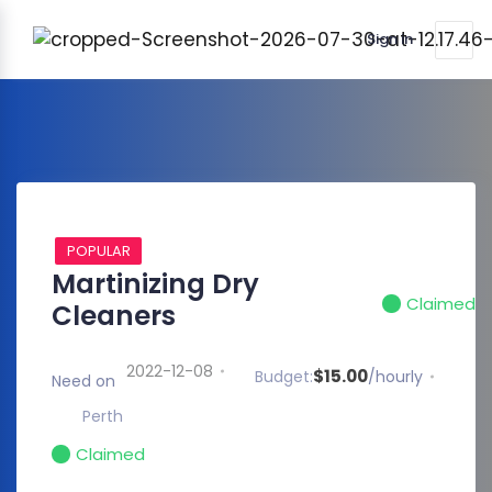
Sign in
POPULAR
Martinizing Dry
Claimed
Cleaners
2022-12-08
$15.00
Budget:
/hourly
Need on
Perth
Claimed